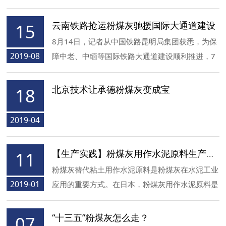
云南铁路抢运粉煤灰驰援国际大通道建设
15
8月14日，记者从中国铁路昆明局集团获悉，为保
2019-08
障中老、中缅等国际铁路大通道建设顺利推进，7
月份以来，中国铁路昆明局集团已抢运3.8万吨粉
煤灰等铁路建设物资投放施工一线。
北京技术让承德粉煤灰变成宝
18
2019-04
【生产实践】粉煤灰用作水泥原料生产实例
11
粉煤灰替代粘土用作水泥原料是粉煤灰在水泥工业
2019-01
应用的重要方式。在日本，粉煤灰用作水泥原料是
粉煤灰最主要的利用途径。根据日本煤炭能源中心
资料，在粉煤灰有效用途中，水泥行业占了约
“十三五”粉煤灰怎么走？
07