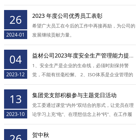
创未来！让益材事业蒸蒸日上，再铸辉煌！
2023 年度公司优秀员工表彰
26
希望广大员工在今后的工作中再接再励，为公司的
2024-01
发展继续贡献力量。
益材公司2023年度安全生产管理能力提升培训
04
1、安全生产是企业的生命线，必须时刻保持警
2023-12
觉，不能有丝毫松懈。 2、ISO体系是企业管理的
基础，必须认真贯彻执行，不断提升企业的质量管
理水平。 3、中心实验室是企业的重要机构，必须
集团党支部积极参与主题党日活动
13
加强管理和维护，确保其正常运转和数据的准确
党工委通过课堂“内外”双结合的形式，让党员在理
性。 4、各项目部要认真总结经验和教训，积极推
2023-10
论学习上充“电”、在理想信念上补“钙”、在工作履
广好的做法，不断提高企业整体管理水平。 5、针
职上加“油”，带动我司深入推进习近平新时代中国
对存在的不足和问题，要制定切实可行的改进措施
特色社会主义思想学习教育常态化制度化。
贺中秋
26
和计划，并认真落实到位。